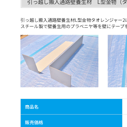
引っ越し搬入通路壁養生材 L型金物（タ
引っ越し搬入通路壁養生材L型金物タオレンジャー2
スチール製で壁養生用のプラベニヤ等を壁にテープ
商品名
販売価格